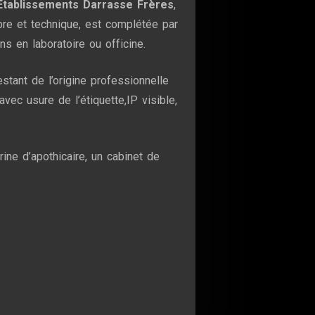
Établissements Darrasse Frères
,
bre et technique, est complétée par
s en laboratoire ou officine.
testant de l’origine professionnelle
ec usure de l’étiquette,IP visible,
trine d’apothicaire, un cabinet de