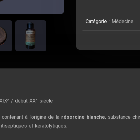
Catégorie :
Médecine
XIXᵉ / début XXᵉ siècle
 contenant à l’origine de la
résorcine blanche
, substance chi
tiseptiques et kératolytiques.