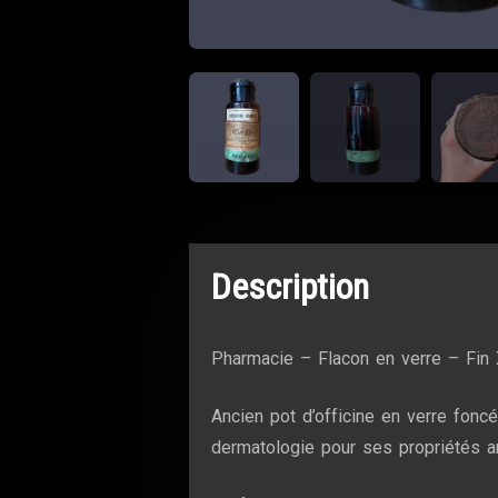
Description
Pharmacie – Flacon en verre – Fin 
Ancien pot d’officine en verre foncé
dermatologie pour ses propriétés an