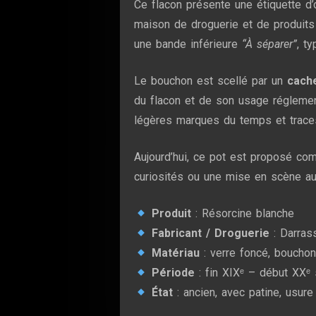
Ce flacon présente une étiquette d
maison de droguerie et de produits
une bande inférieure
“À séparer”
, t
Le bouchon est scellé par un
cache
du flacon et de son usage réglemen
légères marques du temps et traces d’
Aujourd’hui, ce pot est proposé c
curiosités ou une mise en scène aut
Produit
: Résorcine blanche
Fabricant / Droguerie
: Darras
Matériau
: verre foncé, boucho
Période
: fin XIXᵉ – début XXᵉ 
État
: ancien, avec patine, usure