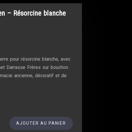
ien – Résorcine blanche
verre pour résorcine blanche, avec
chet Darrasse Frères sur bouchon.
macie ancienne, décoratif et de
AJOUTER AU PANIER