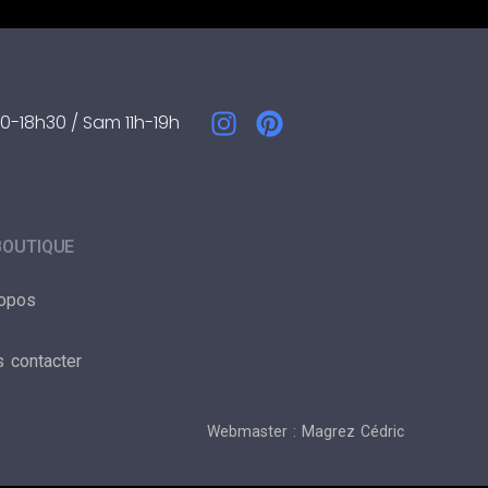
0-18h30 / Sam 11h-19h
BOUTIQUE
ropos
 contacter
Webmaster : Magrez Cédric