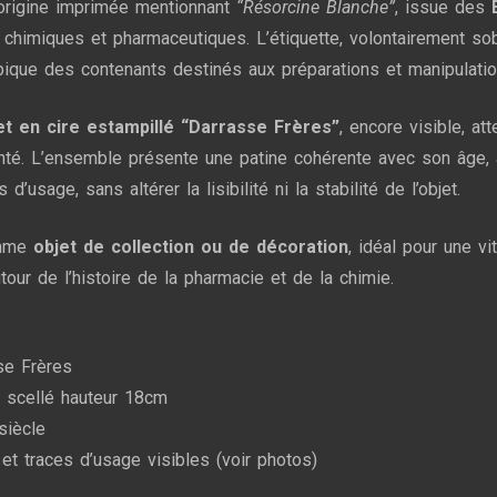
’origine imprimée mentionnant
“Résorcine Blanche”
, issue des
 chimiques et pharmaceutiques. L’étiquette, volontairement so
ypique des contenants destinés aux préparations et manipulation
t en cire estampillé “Darrasse Frères”
, encore visible, at
té. L’ensemble présente une patine cohérente avec son âge, av
usage, sans altérer la lisibilité ni la stabilité de l’objet.
omme
objet de collection ou de décoration
, idéal pour une vi
our de l’histoire de la pharmacie et de la chimie.
se Frères
n scellé hauteur 18cm
siècle
 et traces d’usage visibles (voir photos)