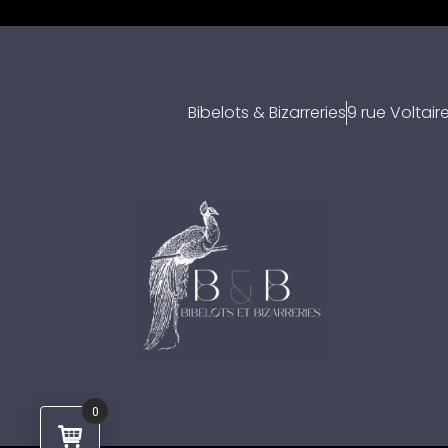
Bibelots & Bizarreries
9 rue Voltai
0