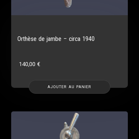
Orthèse de jambe – circa 1940
140,00
€
AJOUTER AU PANIER