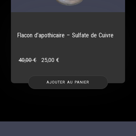
Flacon d’apothicaire – Sulfate de Cuivre
40,00
€
25,00
€
AJOUTER AU PANIER