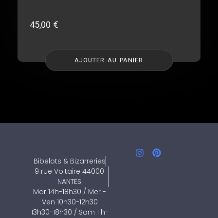
45,00
€
AJOUTER AU PANIER
Bibelots & Bizarreries
9 rue Voltaire 44000
NANTES
Mar 14h-18h30 / Mer -
Ven 10h30-12h30
13h30-18h30 / Sam 11h-