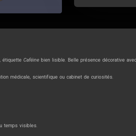
, étiquette
Caféine
bien lisible. Belle présence décorative av
ation médicale, scientifique ou cabinet de curiosités.
du temps visibles.