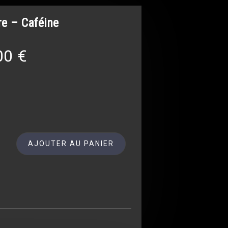
re – Caféine
00
€
AJOUTER AU PANIER