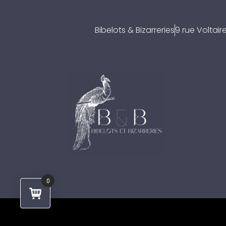
Bibelots & Bizarreries
9 rue Voltai
0