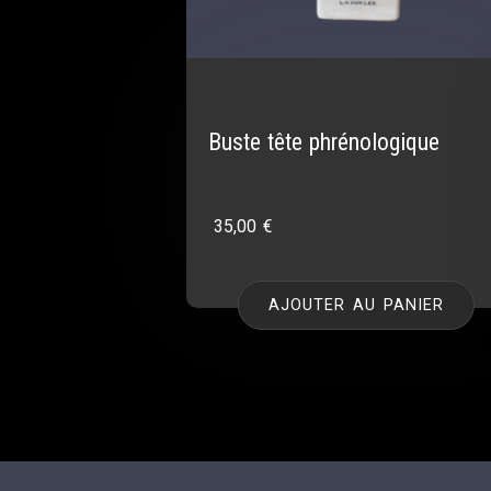
Buste tête phrénologique
35,00
€
AJOUTER AU PANIER