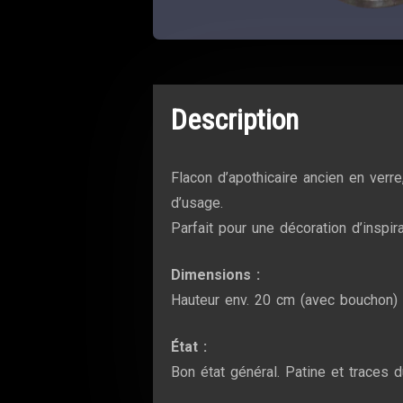
Description
Flacon d’apothicaire ancien en verre
d’usage.
Parfait pour une décoration d’inspir
Dimensions :
Hauteur env. 20 cm (avec bouchon)
État :
Bon état général. Patine et traces 