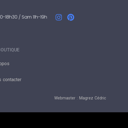
0-18h30 / Sam 11h-19h
BOUTIQUE
ropos
 contacter
Webmaster : Magrez Cédric