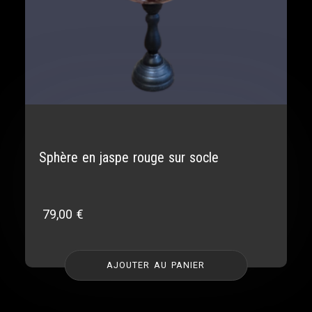
Sphère en jaspe rouge sur socle
79,00
€
AJOUTER AU PANIER