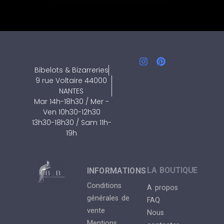
Bibelots & Bizarreries
9 rue Voltaire 44000
NANTES
Mar 14h-18h30 / Mer -
Ven 10h30-12h30
13h30-18h30 / Sam 11h-
19h
LA BOUTIQUE
INFORMATIONS
Conditions
A propos
générales de
FAQ
vente
Nous
Mentions