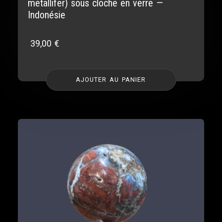
metallifer) sous cloche en verre —
Indonésie
39,00
€
AJOUTER AU PANIER