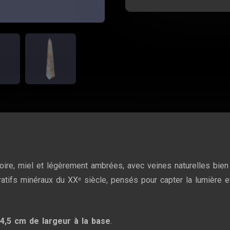
ivoire, miel et légèrement ambrées, avec veines naturelles bie
ratifs minéraux du XXᵉ siècle, pensés pour capter la lumière 
,
4,5 cm de largeur à la base
.