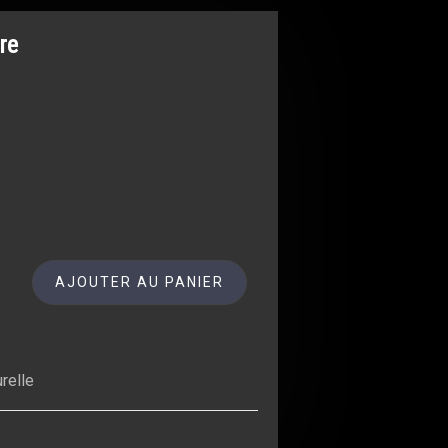
re
AJOUTER AU PANIER
relle