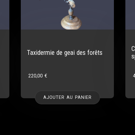
C
Taxidermie de geai des forêts
s
220,00
€
AJOUTER AU PANIER