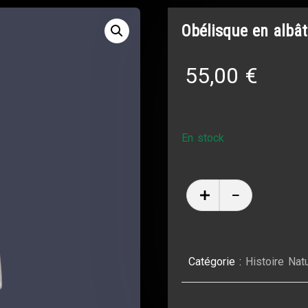
Obélisque en albât
55,00
€
En stock
Catégorie :
Histoire Natu