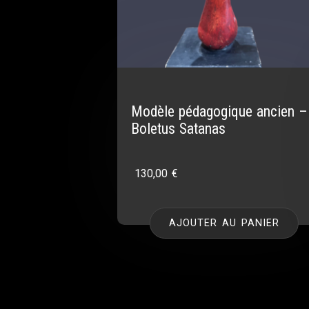
Modèle pédagogique ancien –
Boletus Satanas
130,00
€
AJOUTER AU PANIER