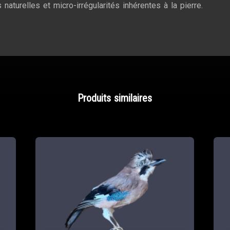
naturelles et micro-irrégularités inhérentes à la pierre.
Produits similaires