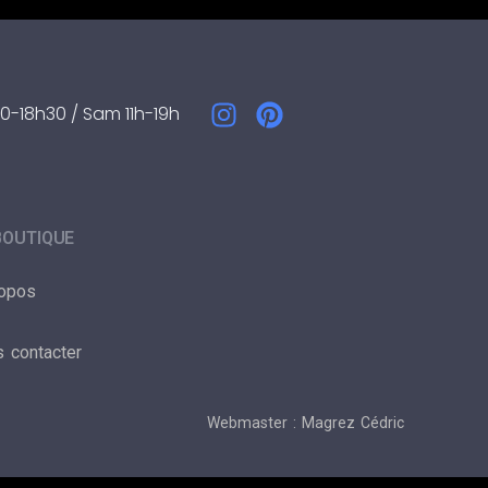
0-18h30 / Sam 11h-19h
BOUTIQUE
ropos
 contacter
Webmaster : Magrez Cédric