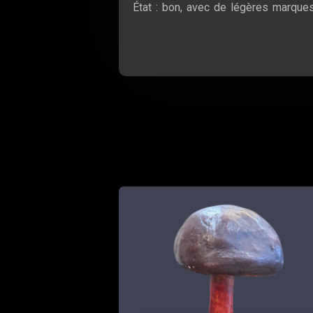
État : bon, avec de légères marques 