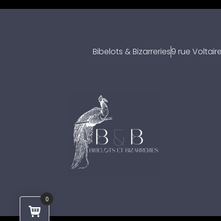
Bibelots & Bizarreries
9 rue Voltai
0