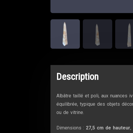
Description
Albâtre taillé et poli, aux nuances 
équilibrée, typique des objets déco
ou de vitrine.
Dimensions :
27,5 cm de hauteur