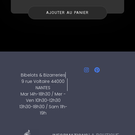
AJOUTER AU PANIER
Bibelots & Bizarreries
9 rue Voltaire 44000
NANTES
Mar 14h-18h30 / Mer -
Ven 10h30-12h30
13h30-18h30 / Sam 11h-
19h