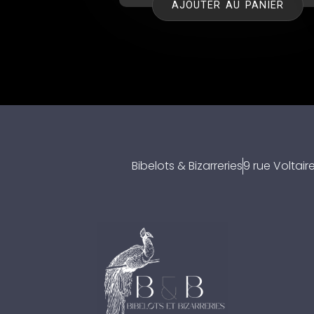
AJOUTER AU PANIER
Bibelots & Bizarreries
9 rue Voltai