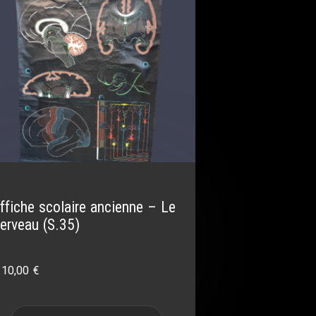
ffiche scolaire ancienne – Le
erveau (S.35)
110,00
€