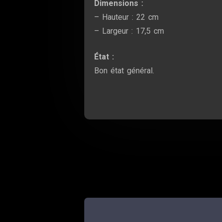
Dimensions :
– Hauteur : 22 cm
– Largeur : 17,5 cm
État :
Bon état général.