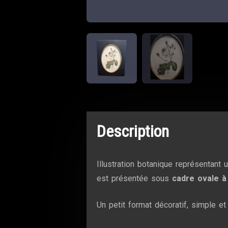
Description
Illustration botanique représentant
est présentée sous
cadre ovale à
Un petit format décoratif, simple et 