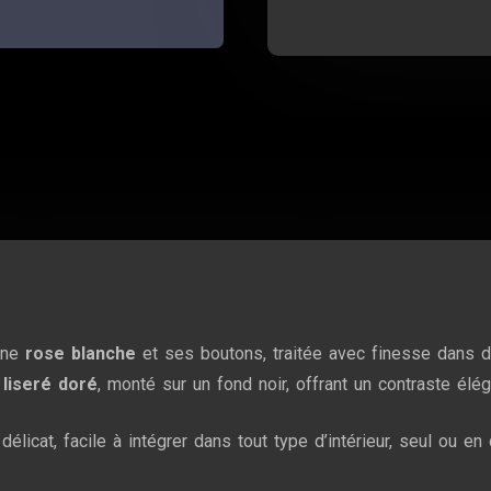
 une
rose blanche
et ses boutons, traitée avec finesse dans d
 liseré doré
, monté sur un fond noir, offrant un contraste élég
délicat, facile à intégrer dans tout type d’intérieur, seul ou e