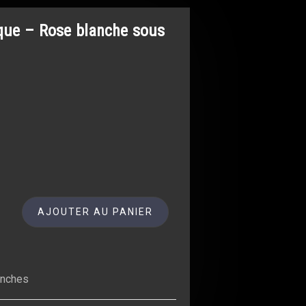
ique – Rose blanche sous
AJOUTER AU PANIER
anches