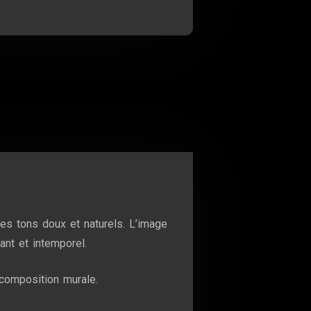
es tons doux et naturels. L’image
ant et intemporel.
n composition murale.