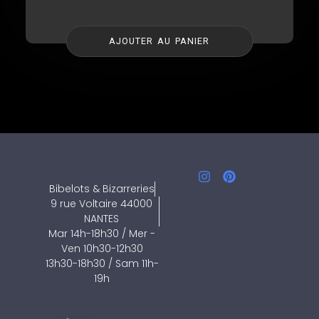
AJOUTER AU PANIER
Bibelots & Bizarreries
9 rue Voltaire 44000
NANTES
Mar 14h-18h30 / Mer -
Ven 10h30-12h30
13h30-18h30 / Sam 11h-
19h